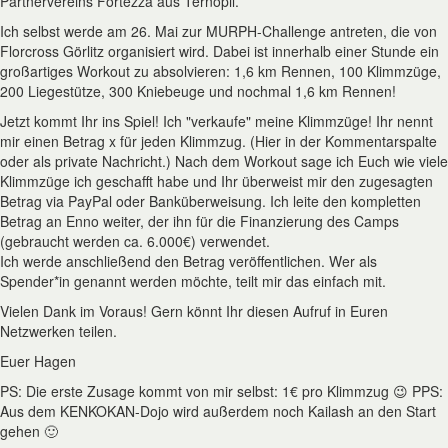
Partnervereins Fortezza aus Ternopil.
Ich selbst werde am 26. Mai zur MURPH-Challenge antreten, die von
Florcross Görlitz organisiert wird. Dabei ist innerhalb einer Stunde ein
großartiges Workout zu absolvieren: 1,6 km Rennen, 100 Klimmzüge,
200 Liegestütze, 300 Kniebeuge und nochmal 1,6 km Rennen!
Jetzt kommt Ihr ins Spiel! Ich "verkaufe" meine Klimmzüge! Ihr nennt
mir einen Betrag x für jeden Klimmzug. (Hier in der Kommentarspalte
oder als private Nachricht.) Nach dem Workout sage ich Euch wie viele
Klimmzüge ich geschafft habe und Ihr überweist mir den zugesagten
Betrag via PayPal oder Banküberweisung. Ich leite den kompletten
Betrag an Enno weiter, der ihn für die Finanzierung des Camps
(gebraucht werden ca. 6.000€) verwendet.
Ich werde anschließend den Betrag veröffentlichen. Wer als
Spender*in genannt werden möchte, teilt mir das einfach mit.
Vielen Dank im Voraus! Gern könnt Ihr diesen Aufruf in Euren
Netzwerken teilen.
Euer Hagen
PS: Die erste Zusage kommt von mir selbst: 1€ pro Klimmzug 😉 PPS:
Aus dem KENKOKAN-Dojo wird außerdem noch Kailash an den Start
gehen 🙂