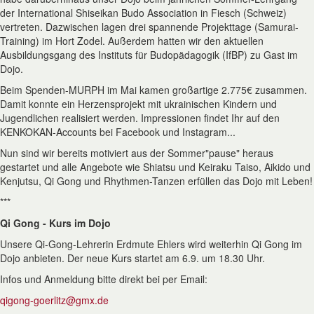
der International Shiseikan Budo Association in Fiesch (Schweiz)
vertreten. Dazwischen lagen drei spannende Projekttage (Samurai-
Training) im Hort Zodel. Außerdem hatten wir den aktuellen
Ausbildungsgang des Instituts für Budopädagogik (IfBP) zu Gast im
Dojo.
Beim Spenden-MURPH im Mai kamen großartige 2.775€ zusammen.
Damit konnte ein Herzensprojekt mit ukrainischen Kindern und
Jugendlichen realisiert werden. Impressionen findet Ihr auf den
KENKOKAN-Accounts bei Facebook und Instagram...
Nun sind wir bereits motiviert aus der Sommer"pause" heraus
gestartet und alle Angebote wie Shiatsu und Keiraku Taiso, Aikido und
Kenjutsu, Qi Gong und Rhythmen-Tanzen erfüllen das Dojo mit Leben!
***
Qi Gong - Kurs im Dojo
Unsere Qi-Gong-Lehrerin Erdmute Ehlers wird weiterhin Qi Gong im
Dojo anbieten. Der neue Kurs startet am 6.9. um 18.30 Uhr.
Infos und Anmeldung bitte direkt bei per Email:
qigong-goerlitz
@
gmx.de