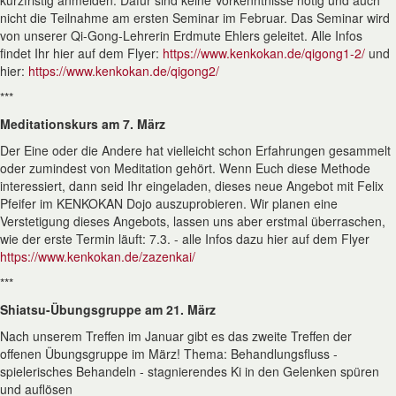
kurzfristig anmelden. Dafür sind keine Vorkenntnisse nötig und auch
nicht die Teilnahme am ersten Seminar im Februar. Das Seminar wird
von unserer Qi-Gong-Lehrerin Erdmute Ehlers geleitet. Alle Infos
findet Ihr hier auf dem Flyer:
https://www.kenkokan.de/qigong1-2/
und
hier:
https://www.kenkokan.de/qigong2/
***
Meditationskurs am 7. März
Der Eine oder die Andere hat vielleicht schon Erfahrungen gesammelt
oder zumindest von Meditation gehört. Wenn Euch diese Methode
interessiert, dann seid Ihr eingeladen, dieses neue Angebot mit Felix
Pfeifer im KENKOKAN Dojo auszuprobieren. Wir planen eine
Verstetigung dieses Angebots, lassen uns aber erstmal überraschen,
wie der erste Termin läuft: 7.3. - alle Infos dazu hier auf dem Flyer
https://www.kenkokan.de/zazenkai/
***
Shiatsu-Übungsgruppe am 21. März
Nach unserem Treffen im Januar gibt es das zweite Treffen der
offenen Übungsgruppe im März! Thema: Behandlungsfluss -
spielerisches Behandeln - stagnierendes Ki in den Gelenken spüren
und auflösen