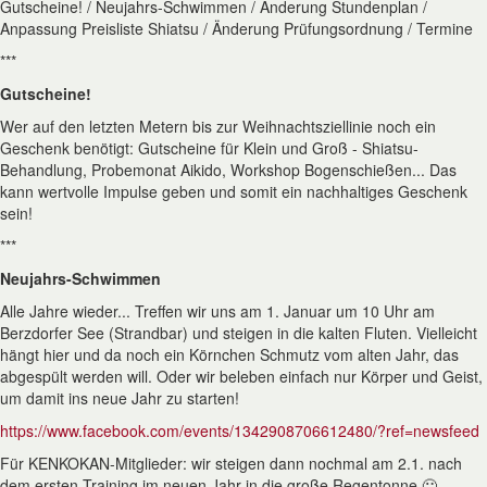
Gutscheine! / Neujahrs-Schwimmen / Änderung Stundenplan /
Anpassung Preisliste Shiatsu / Änderung Prüfungsordnung / Termine
***
Gutscheine!
Wer auf den letzten Metern bis zur Weihnachtsziellinie noch ein
Geschenk benötigt: Gutscheine für Klein und Groß - Shiatsu-
Behandlung, Probemonat Aikido, Workshop Bogenschießen... Das
kann wertvolle Impulse geben und somit ein nachhaltiges Geschenk
sein!
***
Neujahrs-Schwimmen
Alle Jahre wieder... Treffen wir uns am 1. Januar um 10 Uhr am
Berzdorfer See (Strandbar) und steigen in die kalten Fluten. Vielleicht
hängt hier und da noch ein Körnchen Schmutz vom alten Jahr, das
abgespült werden will. Oder wir beleben einfach nur Körper und Geist,
um damit ins neue Jahr zu starten!
https://www.facebook.com/events/1342908706612480/?ref=newsfeed
Für KENKOKAN-Mitglieder: wir steigen dann nochmal am 2.1. nach
dem ersten Training im neuen Jahr in die große Regentonne 🙂