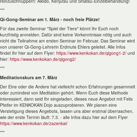
reinzuschnuppern: Aikido, Kenjutsu und Shiatsu-Einzelbehandlung!
***
Qi-Gong-Seminar am 1. März - noch freie Plätze!
Für das zweite Seminar "Spiel der Tiere" könnt Ihr Euch noch
kurzfristig anmelden. Dafür sind keine Vorkenntnisse nötig und auch
nicht die Teilnahme am ersten Seminar im Februar. Das Seminar wird
von unserer Qi-Gong-Lehrerin Erdmute Ehlers geleitet. Alle Infos
findet Ihr hier auf dem Flyer:
https://www.kenkokan.de/qigong1-2/
und
hier:
https://www.kenkokan.de/qigong2/
***
Meditationskurs am 7. März
Der Eine oder die Andere hat vielleicht schon Erfahrungen gesammelt
oder zumindest von Meditation gehört. Wenn Euch diese Methode
interessiert, dann seid Ihr eingeladen, dieses neue Angebot mit Felix
Pfeifer im KENKOKAN Dojo auszuprobieren. Wir planen eine
Verstetigung dieses Angebots, lassen uns aber erstmal überraschen,
wie der erste Termin läuft: 7.3. - alle Infos dazu hier auf dem Flyer
https://www.kenkokan.de/zazenkai/
***