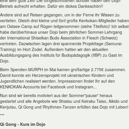
eine sehr gute Zeit! Die fortgeschrittenen Schüler haben den Dojo-
Betrieb aufrecht erhalten. Dafür ein dickes Dankeschön!!
Andere sind auf Reisen gegangen, um in der Ferne ihr Wissen zu
vertiefen. Gleich drei kleine und fünf große Kenkokan-Mitglieder haben
am Ostsee-Camp auf Rügen teilgenommen (siehe Titelfoto)! Ich selbst
habe darüberhinaus unser Dojo beim jährlichen Sommer-Lehrgang
der International Shiseikan Budo Association in Fiesch (Schweiz)
vertreten. Dazwischen lagen drei spannende Projekttage (Samurai-
Training) im Hort Zodel. Außerdem hatten wir den aktuellen
Ausbildungsgang des Instituts für Budopädagogik (IfBP) zu Gast im
Dojo.
Beim Spenden-MURPH im Mai kamen großartige 2.775€ zusammen.
Damit konnte ein Herzensprojekt mit ukrainischen Kindern und
Jugendlichen realisiert werden. Impressionen findet Ihr auf den
KENKOKAN-Accounts bei Facebook und Instagram...
Nun sind wir bereits motiviert aus der Sommer"pause" heraus
gestartet und alle Angebote wie Shiatsu und Keiraku Taiso, Aikido und
Kenjutsu, Qi Gong und Rhythmen-Tanzen erfüllen das Dojo mit Leben!
***
Qi Gong - Kurs im Dojo