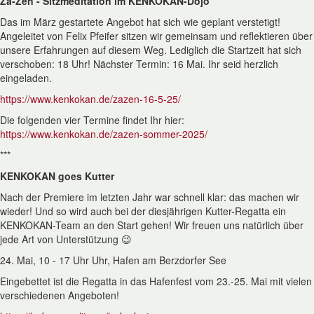
Za-Zen - Sitzmeditation im KENKOKAN-Dojo
Das im März gestartete Angebot hat sich wie geplant verstetigt!
Angeleitet von Felix Pfeifer sitzen wir gemeinsam und reflektieren über
unsere Erfahrungen auf diesem Weg. Lediglich die Startzeit hat sich
verschoben: 18 Uhr! Nächster Termin: 16 Mai. Ihr seid herzlich
eingeladen.
https://www.kenkokan.de/zazen-16-5-25/
Die folgenden vier Termine findet Ihr hier:
https://www.kenkokan.de/zazen-sommer-2025/
***
KENKOKAN goes Kutter
Nach der Premiere im letzten Jahr war schnell klar: das machen wir
wieder! Und so wird auch bei der diesjährigen Kutter-Regatta ein
KENKOKAN-Team an den Start gehen! Wir freuen uns natürlich über
jede Art von Unterstützung 😉
24. Mai, 10 - 17 Uhr Uhr, Hafen am Berzdorfer See
Eingebettet ist die Regatta in das Hafenfest vom 23.-25. Mai mit vielen
verschiedenen Angeboten!