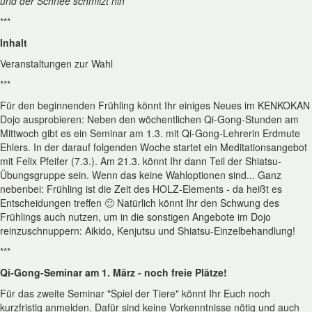
und der Schnee schmilzt hin
***
Inhalt
Veranstaltungen zur Wahl
***
Für den beginnenden Frühling könnt Ihr einiges Neues im KENKOKAN
Dojo ausprobieren: Neben den wöchentlichen Qi-Gong-Stunden am
Mittwoch gibt es ein Seminar am 1.3. mit Qi-Gong-Lehrerin Erdmute
Ehlers. In der darauf folgenden Woche startet ein Meditationsangebot
mit Felix Pfeifer (7.3.). Am 21.3. könnt Ihr dann Teil der Shiatsu-
Übungsgruppe sein. Wenn das keine Wahloptionen sind... Ganz
nebenbei: Frühling ist die Zeit des HOLZ-Elements - da heißt es
Entscheidungen treffen 🙂 Natürlich könnt Ihr den Schwung des
Frühlings auch nutzen, um in die sonstigen Angebote im Dojo
reinzuschnuppern: Aikido, Kenjutsu und Shiatsu-Einzelbehandlung!
***
Qi-Gong-Seminar am 1. März - noch freie Plätze!
Für das zweite Seminar "Spiel der Tiere" könnt Ihr Euch noch
kurzfristig anmelden. Dafür sind keine Vorkenntnisse nötig und auch