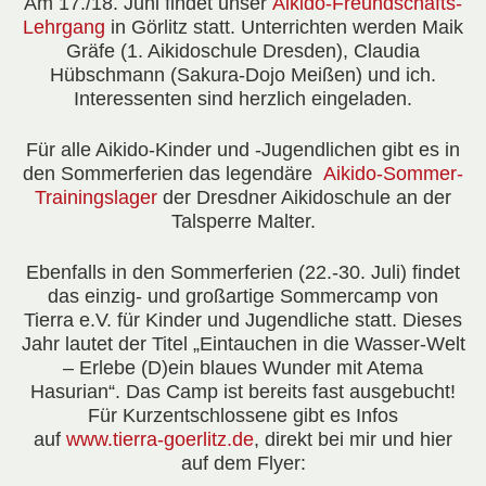
Am
17./18. Juni
findet unser
Aikido-Freundschafts-
Lehrgang
in Görlitz statt. Unterrichten werden Maik
Gräfe (1. Aikidoschule Dresden), Claudia
Hübschmann (Sakura-Dojo Meißen) und ich.
Interessenten sind herzlich eingeladen.
Für alle Aikido-Kinder und -Jugendlichen gibt es in
den Sommerferien das legendäre
Aikido-Sommer-
Trainingslager
der Dresdner Aikidoschule an der
Talsperre Malter.
Ebenfalls in den Sommerferien (
22.-30. Juli
) findet
das einzig- und großartige
Sommercamp
von
Tierra e.V. für Kinder und Jugendliche statt. Dieses
Jahr lautet der Titel „Eintauchen in die Wasser-Welt
– Erlebe (D)ein blaues Wunder mit Atema
Hasurian“. Das Camp ist bereits fast ausgebucht!
Für Kurzentschlossene gibt es Infos
auf
www.tierra-goerlitz.de
, direkt bei mir und hier
auf dem Flyer: