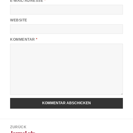
E-MAIL-ADRESSE
*
WEBSITE
KOMMENTAR
*
Beitragsnavigation
ZURÜCK
Vorheriger
JormaLyly