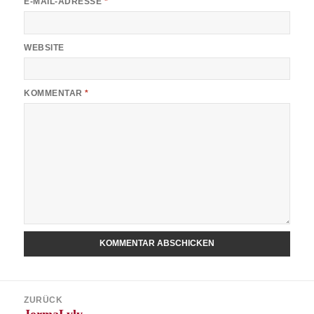
E-MAIL-ADRESSE
*
WEBSITE
KOMMENTAR
*
Beitragsnavigation
ZURÜCK
Vorheriger
JormaLyly